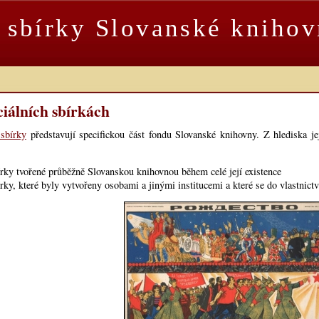
í sbírky Slovanské kniho
ciálních sbírkách
 sbírky
představují specifickou část fondu Slovanské knihovny. Z hlediska je
írky tvořené průběžně Slovanskou knihovnou během celé její existence
írky, které byly vytvořeny osobami a jinými institucemi a které se do vlastnict