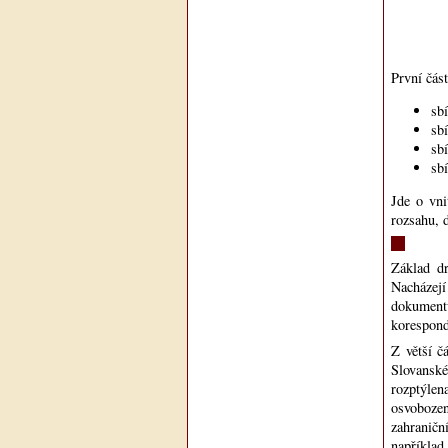
První část
sb
sb
sb
sb
Jde o vni
rozsahu, 
Základ dr
Nacházej
dokument
korespond
Z větší č
Slovanské
rozptýlen
osvoboze
zahraničn
například