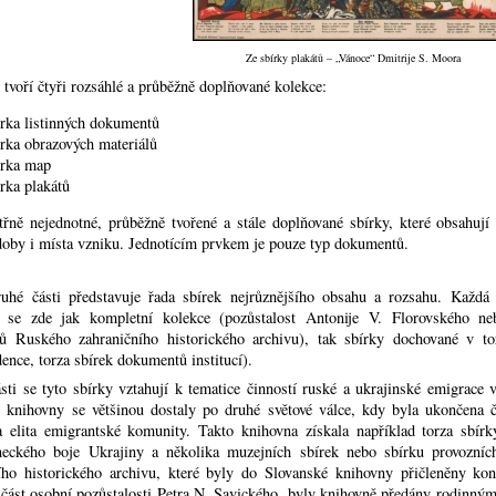
Ze sbírky plakátů – „Vánoce“ Dmitrije S. Moora
 tvoří čtyři rozsáhlé a průběžně doplňované kolekce:
írka listinných dokumentů
írka obrazových materiálů
írka map
írka plakátů
třně nejednotné, průběžně tvořené a stále doplňované sbírky, které obsahuj
doby i místa vzniku. Jednotícím prvkem je pouze typ dokumentů.
uhé části představuje řada sbírek nejrůznějšího obsahu a rozsahu. Každá 
í se zde jak kompletní kolekce (pozůstalost Antonije V. Florovského neb
ů Ruského zahraničního historického archivu), tak sbírky dochované v to
ence, torza sbírek dokumentů institucí).
ásti se tyto sbírky vztahují k tematice činností ruské a ukrajinské emigra
 knihovny se většinou dostaly po druhé světové válce, kdy byla ukončena č
a elita emigrantské komunity. Takto knihovna získala například torza sbí
neckého boje Ukrajiny a několika muzejních sbírek nebo sbírku provozníc
ího historického archivu, které byly do Slovanské knihovny přičleněny konc
 část osobní pozůstalosti Petra N. Savického, byly knihovně předány rodinným