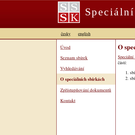
Speciáln
česky
english
O spe
Úvod
Speciální
Seznam sbírek
částí:
Vyhledávání
sb
sb
O speciálních sbírkách
Zpřístupňování dokumentů
Kontakt