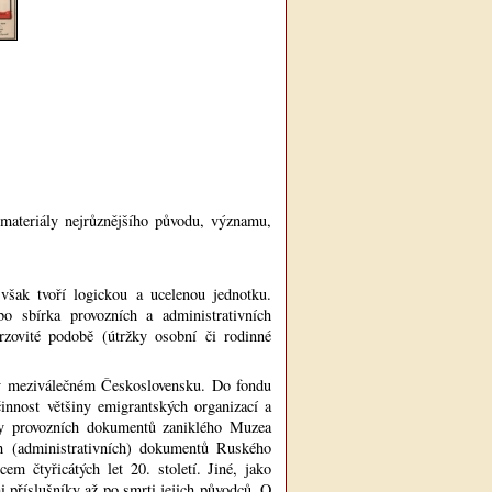
í materiály nejrůznějšího původu, významu,
však tvoří logickou a ucelenou jednotku.
o sbírka provozních a administrativních
rzovité podobě (útržky osobní či rodinné
ce v meziválečném Československu. Do fondu
innost většiny emigrantských organizací a
rky provozních dokumentů zaniklého Muzea
h (administrativních) dokumentů Ruského
em čtyřicátých let 20. století. Jiné, jako
i příslušníky až po smrti jejich původců. O