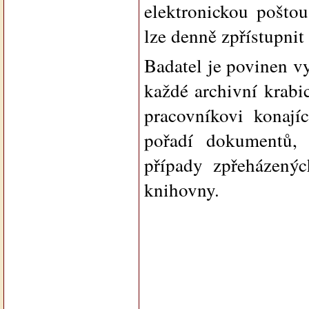
elektronickou pošto
lze denně zpřístupnit
Badatel je povinen v
každé archivní krabi
pracovníkovi konají
pořadí dokumentů,
případy zpřeházenýc
knihovny.