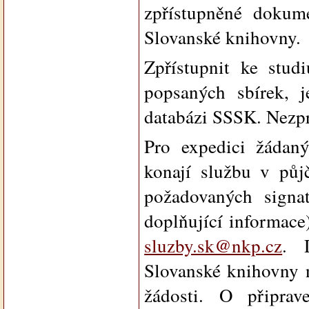
zpřístupněné dokum
Slovanské knihovny.
Zpřístupnit ke stu
popsaných sbírek, j
databázi SSSK. Nezpr
Pro expedici žádan
konají službu v půj
požadovaných signat
doplňující informace
sluzby.sk@nkp.cz
. 
Slovanské knihovny n
žádosti. O připrav