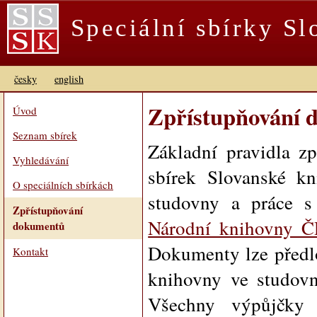
Speciální sbírky S
česky
english
Zpřístupňování 
Úvod
Seznam sbírek
Základní pravidla z
Vyhledávání
sbírek Slovanské kn
O speciálních sbírkách
studovny a práce 
Zpřístupňování
Národní knihovny 
dokumentů
Dokumenty lze předlo
Kontakt
knihovny ve studovn
Všechny výpůjčky 