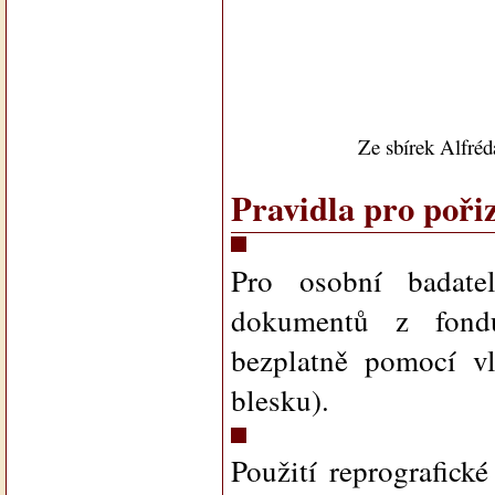
Ze sbírek Alfré
Pravidla pro poři
Pro osobní badate
dokumentů z fondu
bezplatně pomocí vla
blesku).
Použití reprografick