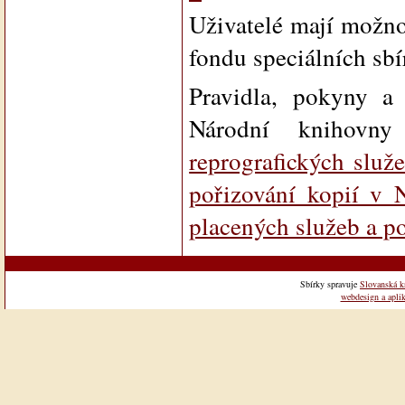
Uživatelé mají možno
fondu speciálních sb
Pravidla, pokyny a 
Národní knihovn
reprografických služ
pořizování kopií v
placených služeb a 
Sbírky spravuje
Slovanská k
webdesign a aplik