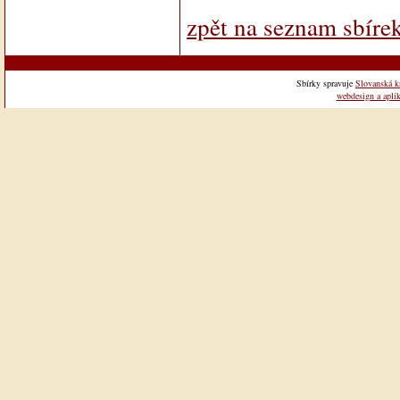
zpět na seznam sbíre
Sbírky spravuje
Slovanská k
webdesign a aplik