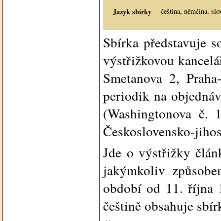
Jazyk sbírky
čeština, němčina, slo
Sbírka představuje s
výstřižkovou kancelá
Smetanova 2, Praha
periodik na objednáv
(Washingtonova č. 1
Československo-jihos
Jde o výstřižky člán
jakýmkoliv způsobem
období od 11. října
češtině obsahuje sbí