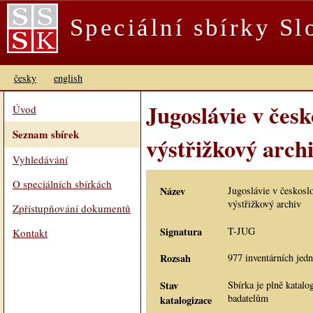
Speciální sbírky S
česky
english
Jugoslávie v čes
Úvod
Seznam sbírek
výstřižkový arch
Vyhledávání
O speciálních sbírkách
Název
Jugoslávie v českosl
výstřižkový archiv
Zpřístupňování dokumentů
Signatura
T-JUG
Kontakt
Rozsah
977 inventárních jed
Stav
Sbírka je plně katalo
badatelům
katalogizace