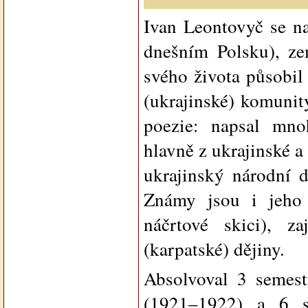
Ivan Leontovyč se na
dnešním Polsku), ze
svého života působil
(ukrajinské) komunit
poezie: napsal mnoh
hlavně z ukrajinské a
ukrajinský národní 
Známy jsou i jeho 
náčrtové skici), z
(karpatské) dějiny.
Absolvoval 3 semestr
(1921–1922) a 6 se