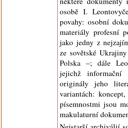
některé dokumenty 
osobě I. Leontovyče
povahy: osobní doku
materiály profesní 
jako jedny z nejzají
ze sovětské Ukrajin
Polska –; dále Leo
jejichž informačn
originály jeho lit
variantách: koncept,
písemnostmi jsou mo
makulaturní dokumen
Nejstarší archiválií 